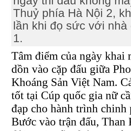
ngày thi đấu không ma
Thuỷ phía Hà Nội 2, kh
lần khi đọ sức với nh
1.
Tâm điểm của ngày khai
dồn vào cặp đấu giữa Ph
Khoáng Sản Việt Nam. Cả
tốt tại Cúp quốc gia nữ c
đạp cho hành trình chinh
Bước vào trận đấu, Than