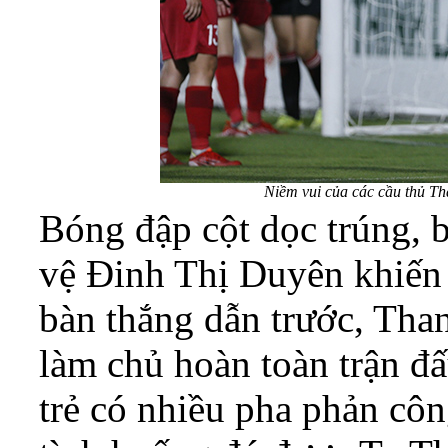
Niềm vui của các cầu thủ T
Bóng đập cột dọc trúng, b
vệ Đinh Thị Duyên khiến 
bàn thắng dẫn trước, Th
làm chủ hoàn toàn trận 
trẻ có nhiều pha phản cô