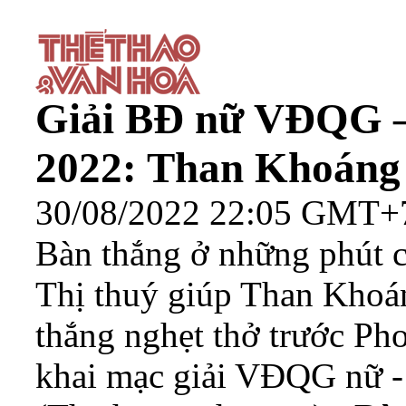
Giải BĐ nữ VĐQG –
2022: Than Khoáng 
30/08/2022 22:05 GMT+
Bàn thắng ở những phút 
Thị thuý giúp Than Khoá
thắng nghẹt thở trước P
khai mạc giải VĐQG nữ -