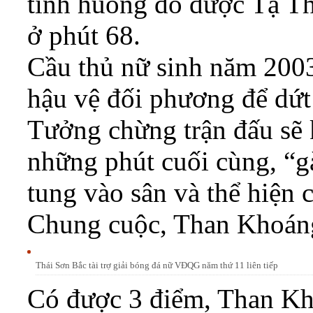
tình huống đó được Tạ Th
ở phút 68.
Cầu thủ nữ sinh năm 2003 
hậu vệ đối phương để dứt 
Tưởng chừng trận đấu sẽ k
những phút cuối cùng, “
tung vào sân và thể hiện 
Chung cuộc, Than Khoáng
Thái Sơn Bắc tài trợ giải bóng đá nữ VĐQG năm thứ 11 liên tiếp
Có được 3 điểm, Than K