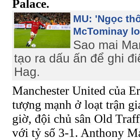
Palace.
MU: 'Ngọc thô
McTominay lo
Sao mai Man
tạo ra dấu ấn để ghi đ
Hag.
Manchester United của Eri
tượng mạnh ở loạt trận gi
giờ, đội chủ sân Old Traf
với tỷ số 3-1. Anthony M