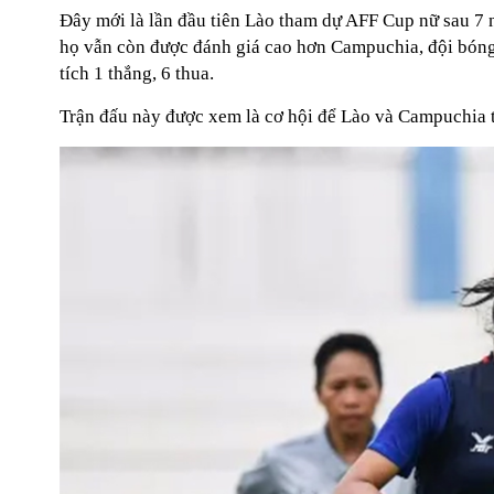
Đây mới là lần đầu tiên Lào tham dự AFF Cup nữ sau 7 
họ vẫn còn được đánh giá cao hơn Campuchia, đội bóng 
tích 1 thắng, 6 thua.
Trận đấu này được xem là cơ hội để Lào và Campuchia trá