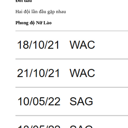
Đối đầu
Hai đội lần đầu gặp nhau
Phong độ Nữ Lào