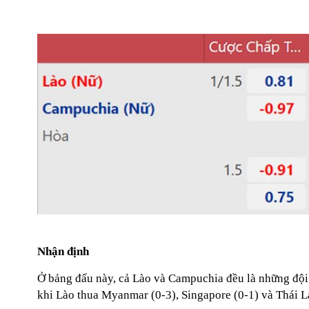
Nhận định
Ở bảng đấu này, cả Lào và Campuchia đều là những đội 
khi Lào thua Myanmar (0-3), Singapore (0-1) và Thái La