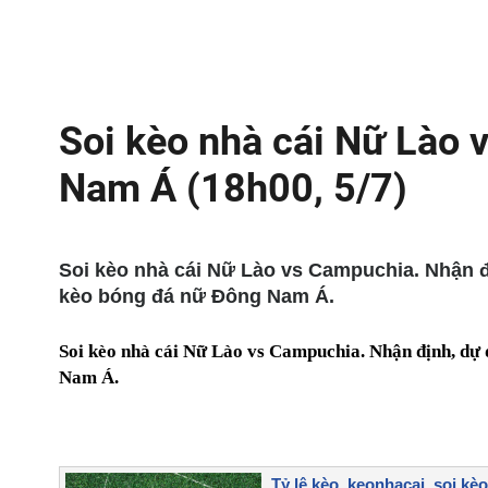
Soi kèo nhà cái Nữ Lào
Nam Á (18h00, 5/7)
Soi kèo nhà cái Nữ Lào vs Campuchia. Nhận 
kèo bóng đá nữ Đông Nam Á.
Soi kèo nhà cái Nữ Lào vs Campuchia. Nhận định, dự
Nam Á.
Tỷ lệ kèo, keonhacai, soi kè