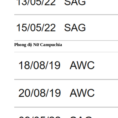
Phong độ Nữ Campuchia