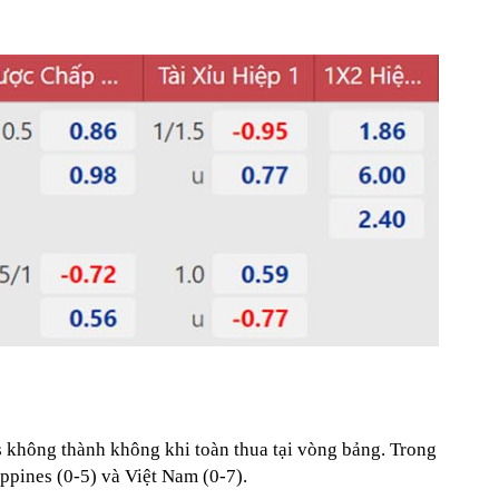
s không thành không khi toàn thua tại vòng bảng. Trong
ippines (0-5) và Việt Nam (0-7).