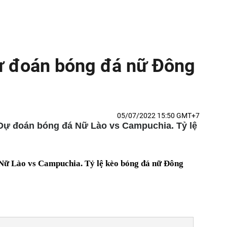
dự đoán bóng đá nữ Đông
05/07/2022 15:50 GMT+7
 Dự đoán bóng đá Nữ Lào vs Campuchia. Tỷ lệ
 Nữ Lào vs Campuchia. Tỷ lệ kèo bóng đá nữ Đông