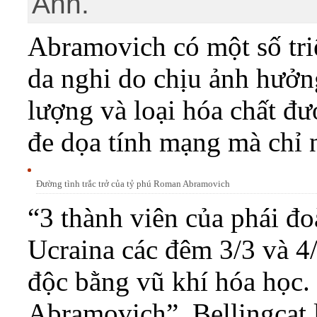
Anh.
Abramovich có một số tri
da nghi do chịu ảnh hưởn
lượng và loại hóa chất đ
đe dọa tính mạng mà chỉ 
Đường tình trắc trở của tỷ phú Roman Abramovich
“3 thành viên của phái đ
Ucraina các đêm 3/3 và 4/
độc bằng vũ khí hóa học.
Abramovich”, Bellingcat lo