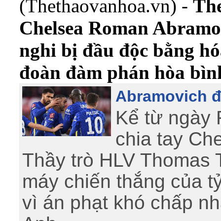
(Thethaovanhoa.vn) -
The
Chelsea Roman Abramov
nghi bị đầu độc bằng hó
đoàn đàm phán hòa bình
Abramovich đã
Kể từ ngày
chia tay Che
Thầy trò HLV Thomas 
máy chiến thắng của t
vì án phạt khó chấp n