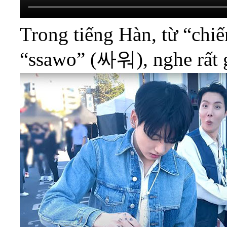
Trong tiếng Hàn, từ “chi
“ssawo” (싸워), nghe rất 