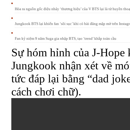
Hóa ra nguồn gốc điệu nhảy ‘thương hiệu’ của V BTS lại là từ huyền tho
Jungkook BTS lại khiến fan ‘sôi sục’ khi có bài đăng mập mờ trên Instag
Fan kỷ niệm 9 năm Suga gia nhập BTS, tạo ‘trend’ khắp toàn cầu
Sự hóm hỉnh của J-Hope 
Jungkook nhận xét về mó
tức đáp lại bằng “dad jok
cách chơi chữ).