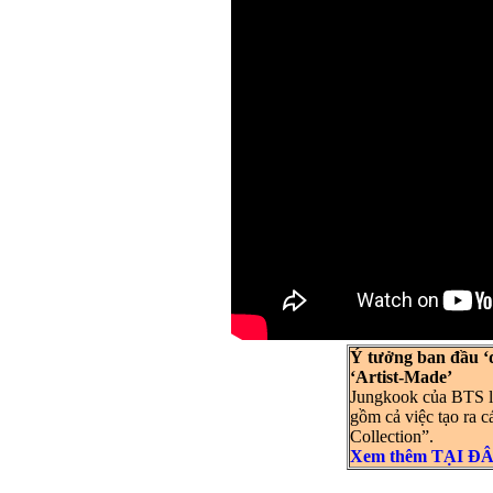
Ý tưởng ban đầu ‘
‘Artist-Made’
Jungkook của BTS l
gồm cả việc tạo ra 
Collection”.
Xem thêm TẠI Đ