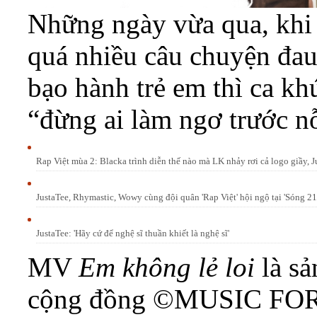
Những ngày vừa qua, khi 
quá nhiều câu chuyện đau
bạo hành trẻ em thì ca kh
“đừng ai làm ngơ trước n
Rap Việt mùa 2: Blacka trình diễn thế nào mà LK nhảy rơi cả logo giầy, 
JustaTee, Rhymastic, Wowy cùng đội quân 'Rap Việt' hội ngộ tại 'Sóng 2
JustaTee: 'Hãy cứ để nghệ sĩ thuần khiết là nghệ sĩ'
MV
Em không lẻ loi
là sả
cộng đồng ©MUSIC FOR