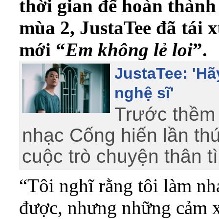
thời gian để hoàn thành
mùa 2, JustaTee đã tái 
mới “
Em không lẻ loi
”.
JustaTee: 'Hã
nghệ sĩ'
Trước thềm 
nhạc Cống hiến lần th
cuộc trò chuyện thân tì
“Tôi nghĩ rằng tôi làm nhạ
được, nhưng những cảm x