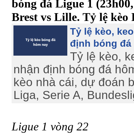
bóng đá Ligue 1 (23h00,
Brest vs Lille. Tỷ lệ kèo
Tỷ lệ kèo, ke
định bóng đá 
Tỷ lệ kèo, k
nhận định bóng đá hôm
kèo nhà cái, dự đoán 
Liga, Serie A, Bundesli
Ligue 1 vòng 22