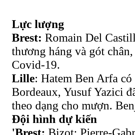
Lực lượng
Brest:
Romain Del Castill
thương háng và gót chân,
Covid-19.
Lille
: Hatem Ben Arfa có 
Bordeaux, Yusuf Yazici 
theo dạng cho mượn. Benj
Đội hình dự kiến
'Brest:
Bizot; Pierre-Gabr