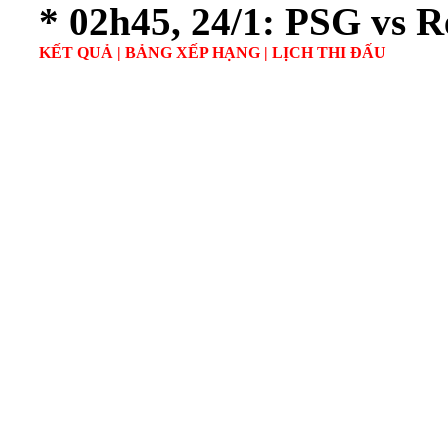
* 02h45, 24/1: PSG vs 
KẾT QUẢ
|
BẢNG XẾP HẠNG
|
LỊCH THI ĐẤU