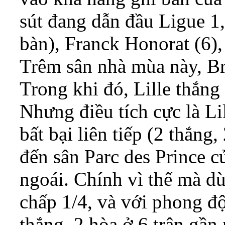
sút đang dẫn đầu Ligue 1,
bàn), Franck Honorat (6)
Trêm sân nhà mùa này, Bre
Trong khi đó, Lille thắng 
Nhưng điều tích cực là Lil
bất bại liên tiếp (2 thắng
đến sân Parc des Prince 
ngoái. Chính vì thế mà d
chấp 1/4, và với phong độ
thắng, 2 hòa ở 6 trận gần 