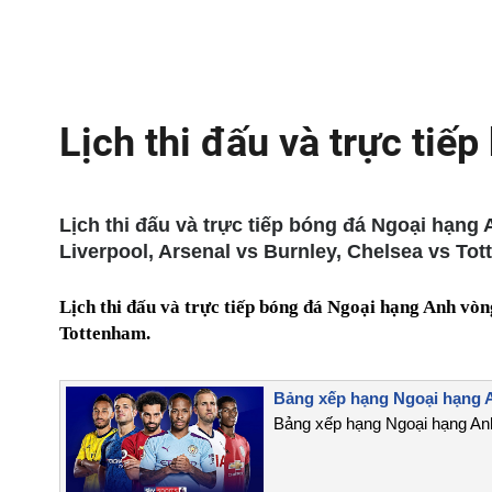
Lịch thi đấu và trực ti
Lịch thi đấu và trực tiếp bóng đá Ngoại hạng
Liverpool, Arsenal vs Burnley, Chelsea vs To
Lịch thi đấu và trực tiếp bóng đá Ngoại hạng Anh vòn
Tottenham.
Bảng xếp hạng Ngoại hạng A
Bảng xếp hạng Ngoại hạng An