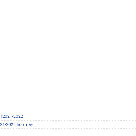
ải 2021-2022
2021-2022 hôm nay