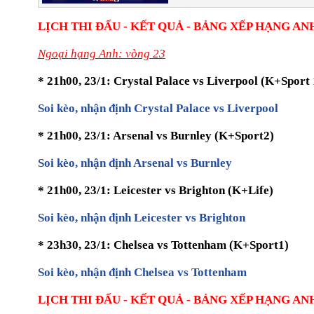
LỊCH THI ĐẤU
-
KẾT QUẢ
-
BẢNG XẾP HẠNG AN
Ngoại hạng Anh: vòng 23
* 21h00, 23/1: Crystal Palace vs Liverpool (K+Sport 
Soi kèo, nhận định Crystal Palace vs Liverpool
* 21h00, 23/1: Arsenal vs Burnley (K+Sport2)
Soi kèo, nhận định Arsenal vs Burnley
* 21h00, 23/1: Leicester vs Brighton (K+Life)
Soi kèo, nhận định Leicester vs Brighton
* 23h30, 23/1: Chelsea vs Tottenham (K+Sport1)
Soi kèo, nhận định Chelsea vs Tottenham
LỊCH THI ĐẤU
-
KẾT QUẢ
-
BẢNG XẾP HẠNG AN