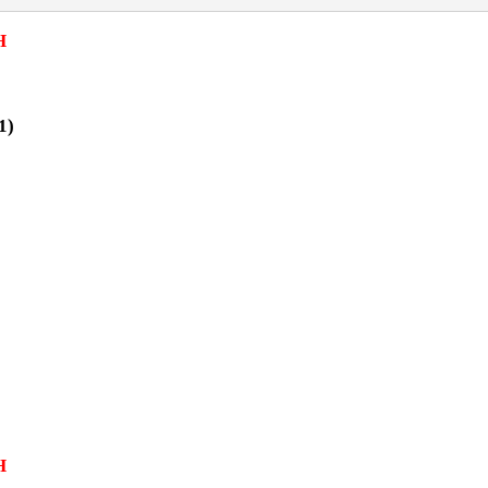
H
1)
H