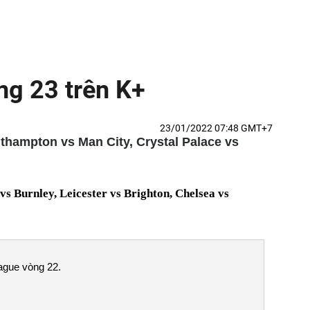
ng 23 trên K+
23/01/2022 07:48 GMT+7
thampton vs Man City, Crystal Palace vs
vs Burnley, Leicester vs Brighton, Chelsea vs
ague vòng 22.