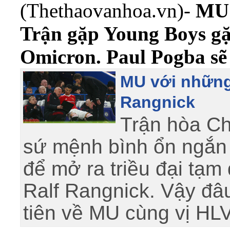
(Thethaovanhoa.vn)-
MU 
Trận gặp Young Boys gặp
Omicron. Paul Pogba s
MU với những
Rangnick
Trận hòa Ch
sứ mệnh bình ổn ngắn 
để mở ra triều đại tạ
Ralf Rangnick. Vậy đâ
tiên về MU cùng vị HL