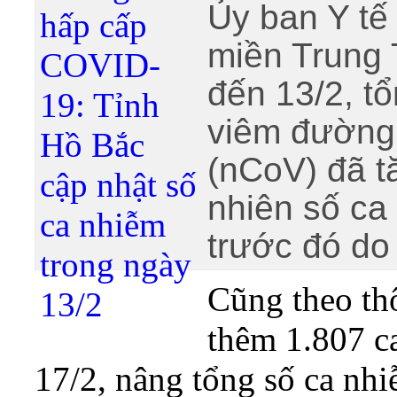
Ủy ban Y tế
miền Trung 
đến 13/2, t
viêm đường
(nCoV) đã t
nhiên số ca
trước đó do 
Cũng theo th
thêm 1.807 c
17/2, nâng tổng số ca nhi