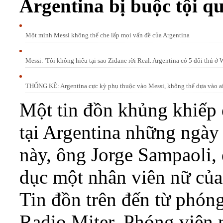
Argentina bị buộc tội qu
Một mình Messi không thể che lấp mọi vấn đề của Argentina
Messi: 'Tôi không hiểu tại sao Zidane rời Real. Argentina có 5 đối thủ ở 
THỐNG KÊ: Argentina cực kỳ phụ thuộc vào Messi, không thể dựa vào a
Một tin đồn khủng khiếp đ
tại Argentina những ngà
này, ông Jorge Sampaoli, 
dục một nhân viên nữ của
Tin đồn trên đến từ phóng
Radio Miter. Phóng viên 