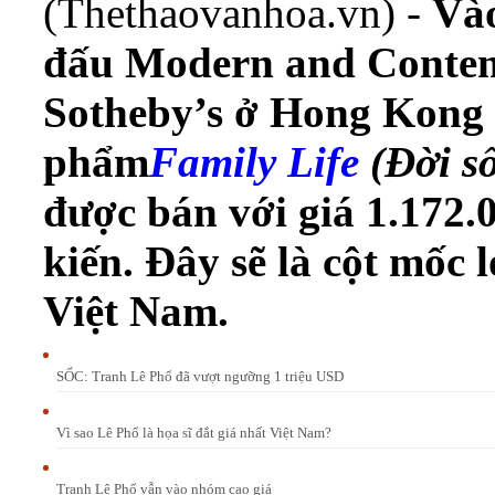
(Thethaovanhoa.vn) -
Vào
đấu Modern and Contem
Sotheby’s ở Hong Kong 
phẩm
Family Life
(Đời s
được bán với giá 1.172.
kiến. Đây sẽ là cột mốc 
Việt Nam.
SỐC: Tranh Lê Phổ đã vượt ngưỡng 1 triệu USD
Vì sao Lê Phổ là họa sĩ đắt giá nhất Việt Nam?
Tranh Lê Phổ vẫn vào nhóm cao giá