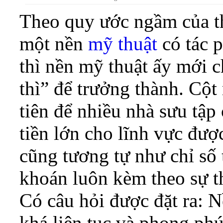
Theo quy ước ngầm của th
một nền
mỹ thuật
có tác p
thì nền mỹ thuật ấy mới c
thì” để trưởng thành. Cộ
tiên để nhiều nhà sưu tập
tiền lớn cho lĩnh vực đượ
cũng tương tự như chỉ số 
khoán luôn kèm theo sự th
Có câu hỏi được đặt ra: 
khá liên tục và phong phú