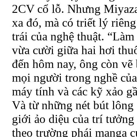
2CV cổ lỗ. Nhưng Miyaza
xa đó, mà có triết lý riê
trái của nghệ thuật. “Là
vừa cười giữa hai hơi thu
đến hôm nay, ông còn vẽ b
mọi người trong nghề của
máy tính và các kỹ xảo g
Và từ những nét bút lông 
giới ảo diệu của trí tưởn
theo trường phái manga củ