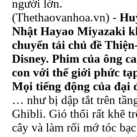
người lớn.
(Thethaovanhoa.vn) -
Huy
Nhật Hayao Miyazaki k
chuyển tải chủ đề Thiện
Disney. Phim của ông ca
con với thế giới phức tạ
Mọi tiếng động của đại 
… như bị dập tắt trên tầ
Ghibli. Gió thổi rất khẽ t
cây và làm rối mớ tóc bạ