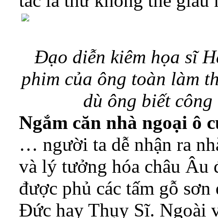
tác là thứ không thể giấu
Đạo diễn kiêm họa sĩ H
phim của ông toàn làm th
dù ông biết công
Ngắm căn nhà ngoại ô c
… người ta dễ nhận ra nhà
và lý tưởng hóa châu Âu
được phủ các tấm gỗ sơn 
Đức hay Thụy Sĩ. Ngoài vỉ