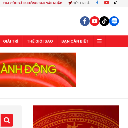
TRA CỨU XÃ PHƯỜNG SAU SÁP NHẬP
GỬI TIN BÀI
GIẢI TRÍ
THẾ GIỚI SAO
BẠN CẦN BIẾT