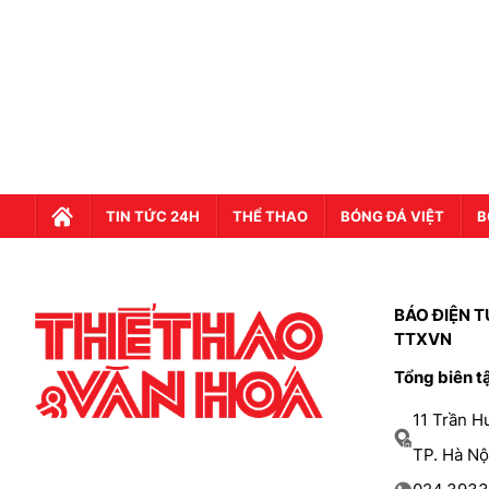
TIN TỨC 24H
THỂ THAO
BÓNG ĐÁ VIỆT
B
BÁO ĐIỆN T
TTXVN
Tổng biên t
11 Trần 
TP. Hà Nộ