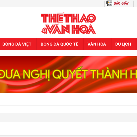
BÁO GIẤY
BÓNG ĐÁ VIỆT
BÓNG ĐÁ QUỐC TẾ
VĂN HÓA
DU LỊCH