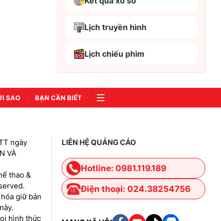
Kết quả xổ số
Bắc Kạn
Bắc Ninh
Lịch truyền hình
Bến Tre
Lịch chiếu phim
Cao Bằng
Cà Mau
Cần Thơ
ỚI SAO
BẠN CẦN BIẾT
Điện Biên
Đà Nẵng
TT ngày
LIÊN HỆ QUẢNG CÁO
Đà Lạt
IN VÀ
Đắk Lắk
Hotline: 0981.119.189
hể thao &
Đắk Nông
eserved.
Điện thoại: 024.38254756
 hóa giữ bản
Đồng Nai
này.
Đồng Tháp
i hình thức