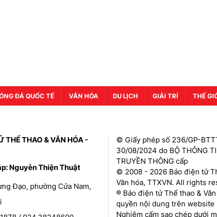
ÓNG ĐÁ QUỐC TẾ
VĂN HÓA
DU LỊCH
GIẢI TRÍ
THẾ GI
Ử THỂ THAO & VĂN HÓA -
© Giấy phép số 236/GP-BTT
30/08/2024 do BỘ THÔNG T
TRUYỀN THÔNG cấp
ập: Nguyễn Thiện Thuật
© 2008 - 2026 Báo điện tử T
Văn hóa, TTXVN. All rights r
Hưng Đạo, phường Cửa Nam,
® Báo điện tử Thể thao & Văn
i
quyền nội dung trên website 
Nghiêm cấm sao chép dưới mọ