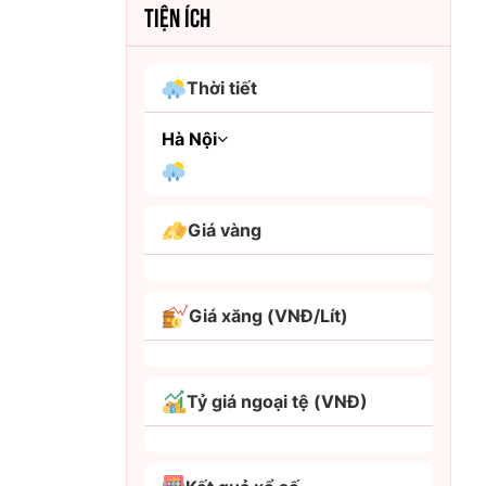
TIỆN ÍCH
Thời tiết
Hà Nội
An Giang
Giá vàng
Bình Dương
Bình Phước
Giá xăng (VNĐ/Lít)
Bình Thuận
Bình Định
Tỷ giá ngoại tệ (VNĐ)
Bạc Liêu
Bắc Giang