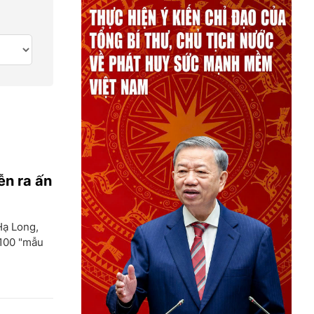
ễn ra ấn
Hạ Long,
 100 "mẫu